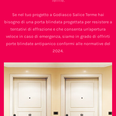
Terme.
Se nel tuo progetto a Godiasco Salice Terme hai
bisogno di una porta blindata progettata per resistere a
tentativi di effrazione e che consenta un'apertura
veloce in caso di emergenza, siamo in grado di offrirti
porte blindate antipanico conformi alle normative del
2024.