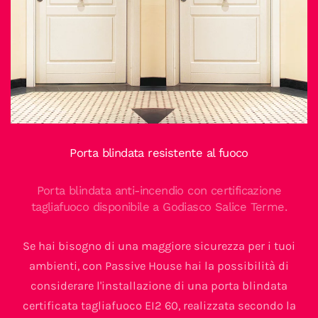
Porta blindata resistente al fuoco
Porta blindata anti-incendio con certificazione
tagliafuoco disponibile a Godiasco Salice Terme.
Se hai bisogno di una maggiore sicurezza per i tuoi
ambienti, con Passive House hai la possibilità di
considerare l'installazione di una porta blindata
certificata tagliafuoco EI2 60, realizzata secondo la