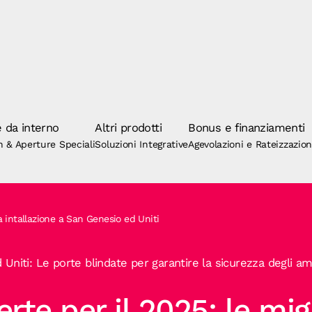
 da interno
Altri prodotti
Bonus e finanziamenti
n & Aperture Speciali
Soluzioni Integrative
Agevolazioni e Rateizzazio
a intallazione a San Genesio ed Uniti
Uniti: Le porte blindate per garantire la sicurezza degli am
erte per il 2025: le migl