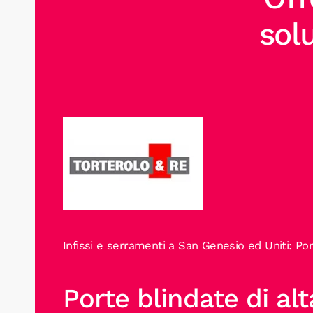
sol
Infissi e serramenti a San Genesio ed Uniti: Por
Porte blindate di al