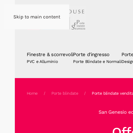
Skip to main content
Finestre & scorrevoli
Porte d'ingresso
Porte
PVC e Alluminio
Porte Blindate e Normali
Desig
Home
Porte blindate
Porte blindate vendit
San Genesio ed 
Off