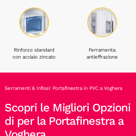
Rinforzo standard
Ferramenta
con acciaio zincato
antieffrazione
Serramenti & Infissi: Portafinestra in PVC a Voghera
Scopri le Migliori Opzioni
di per la Portafinestra a
Voghera