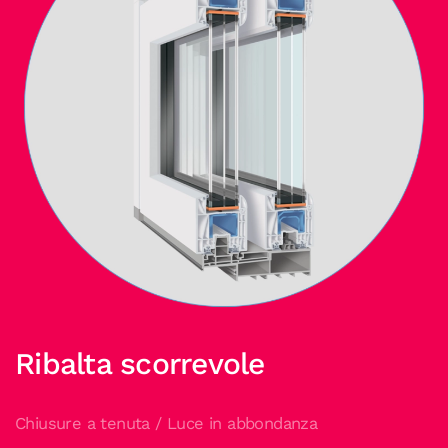
Ribalta scorrevole
Chiusure a tenuta / Luce in abbondanza