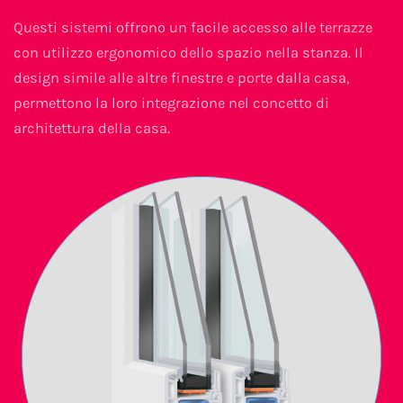
Questi sistemi offrono un facile accesso alle terrazze
con utilizzo ergonomico dello spazio nella stanza. Il
design simile alle altre finestre e porte dalla casa,
permettono la loro integrazione nel concetto di
architettura della casa.