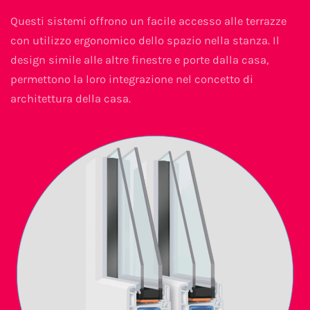
Questi sistemi offrono un facile accesso alle terrazze
con utilizzo ergonomico dello spazio nella stanza. Il
design simile alle altre finestre e porte dalla casa,
permettono la loro integrazione nel concetto di
architettura della casa.