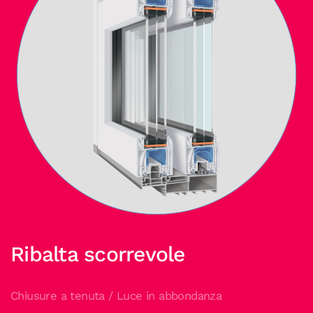
Ribalta scorrevole
Chiusure a tenuta / Luce in abbondanza