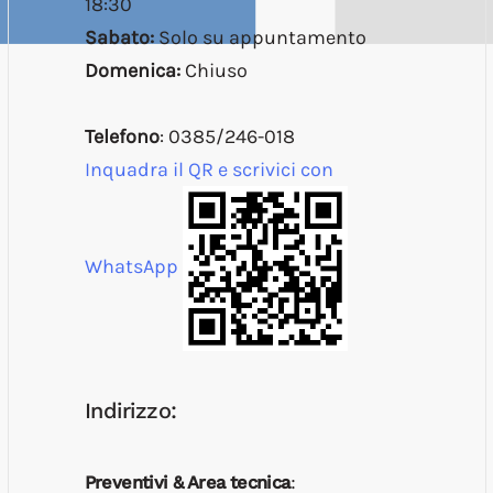
18:30
Sabato:
Solo su appuntamento
Domenica:
Chiuso
Telefono
: 0385/246-018
Inquadra il QR e scrivici con
WhatsApp
Indirizzo:
Preventivi & Area tecnica
: