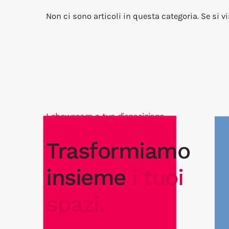
Non ci sono articoli in questa categoria. Se si v
I showroom a tua disposizione
Trasformiamo
insieme
i tuoi
spazi.