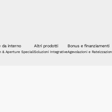
 da interno
Altri prodotti
Bonus e finanziamenti
n & Aperture Speciali
Soluzioni Integrative
Agevolazioni e Rateizzazio