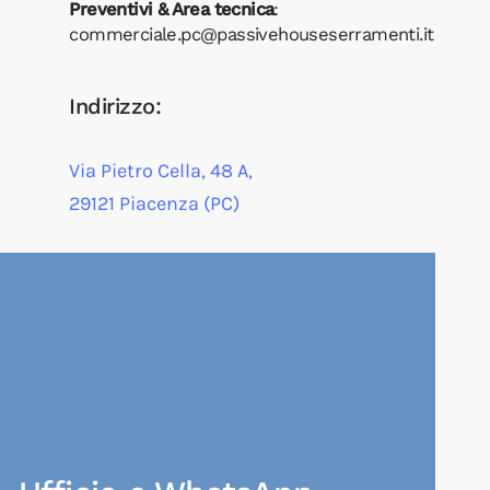
Preventivi & Area tecnica
:
commerciale.pc@passivehouseserramenti.it
Indirizzo:
Via Pietro Cella, 48 A,
29121 Piacenza (PC)