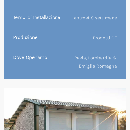
Tempi di Installazione
entro 4-8 settimane
Produzione
Prodotti CE
Dove Operiamo
Pavia, Lombardia &
Emiglia Romagna