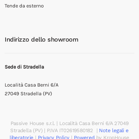
Tende da esterno
Indirizzo dello showroom
Sede di Stradella
Località Casa Berni 6/A
27049 Stradella (PV)
Passive House s.r.l.
| Località Casa Berni 6/A 27049
Stradella (PV) | P.IVA
IT02619580182
|
Note legali e
liberatorie
|
Privacy Policy
|
Powered
by KropHouse