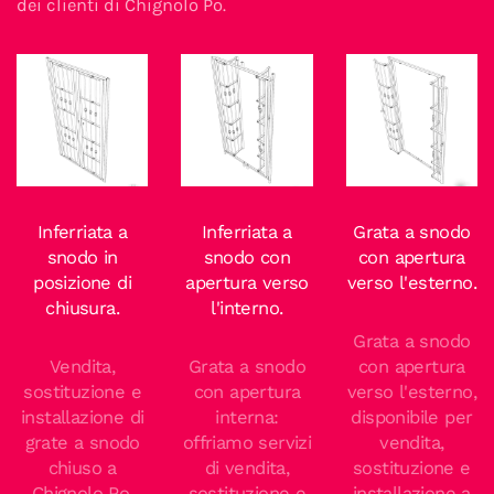
dei clienti di Chignolo Po.
Inferriata a
Inferriata a
Grata a snodo
snodo in
snodo con
con apertura
posizione di
apertura verso
verso l'esterno.
chiusura.
l'interno.
Grata a snodo
Vendita,
Grata a snodo
con apertura
sostituzione e
con apertura
verso l'esterno,
installazione di
interna:
disponibile per
grate a snodo
offriamo servizi
vendita,
chiuso a
di vendita,
sostituzione e
Chignolo Po.
sostituzione e
installazione a