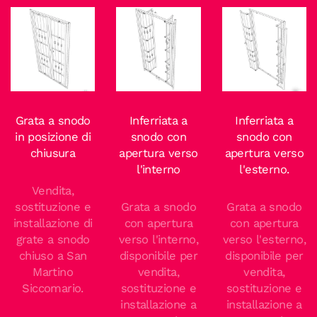
Grata a snodo
Inferriata a
Inferriata a
in posizione di
snodo con
snodo con
chiusura
apertura verso
apertura verso
l'interno
l'esterno.
Vendita,
sostituzione e
Grata a snodo
Grata a snodo
installazione di
con apertura
con apertura
grate a snodo
verso l'interno,
verso l'esterno,
chiuso a San
disponibile per
disponibile per
Martino
vendita,
vendita,
Siccomario.
sostituzione e
sostituzione e
installazione a
installazione a