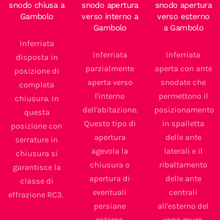
snodo chiusa a
snodo apertura
snodo apertura
Gambolo
verso interno a
verso esterno
Gambolo
a Gambolo
Inferriata
Inferriata
Inferriata
disposta in
parzialmente
aperta con ante
posizione di
aperta verso
snodate che
completa
l'interno
permettono il
chiusura. In
dell'abitazione.
posizionamento
questa
Questo tipo di
in spalletta
posizione con
apertura
delle ante
serrature in
agevola la
laterali e il
chiusura si
chiusura o
ribaltamento
garantisce la
apertura di
delle ante
classe di
eventuali
centrali
effrazione RC3.
persiane
all'esterno del
esterne.
vano muro.